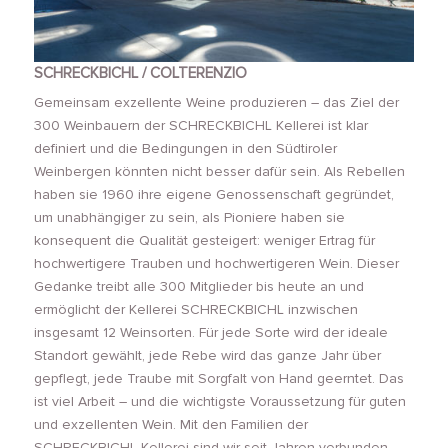
SCHRECKBICHL / COLTERENZIO
Gemeinsam exzellente Weine produzieren – das Ziel der
300 Weinbauern der SCHRECKBICHL Kellerei ist klar
definiert und die Bedingungen in den Südtiroler
Weinbergen könnten nicht besser dafür sein. Als Rebellen
haben sie 1960 ihre eigene Genossenschaft gegründet,
um unabhängiger zu sein, als Pioniere haben sie
konsequent die Qualität gesteigert: weniger Ertrag für
hochwertigere Trauben und hochwertigeren Wein. Dieser
Gedanke treibt alle 300 Mitglieder bis heute an und
ermöglicht der Kellerei SCHRECKBICHL inzwischen
insgesamt 12 Weinsorten. Für jede Sorte wird der ideale
Standort gewählt, jede Rebe wird das ganze Jahr über
gepflegt, jede Traube mit Sorgfalt von Hand geerntet. Das
ist viel Arbeit – und die wichtigste Voraussetzung für guten
und exzellenten Wein. Mit den Familien der
SCHRECKBICHL Kellerei sind wir seit Jahren verbunden