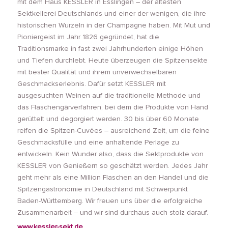
mit dem Haus KESSLER in Esslingen – der ältesten
Sektkellerei Deutschlands und einer der wenigen, die ihre
historischen Wurzeln in der Champagne haben. Mit Mut und
Pioniergeist im Jahr 1826 gegründet, hat die
Traditionsmarke in fast zwei Jahrhunderten einige Höhen
und Tiefen durchlebt. Heute überzeugen die Spitzensekte
mit bester Qualität und ihrem unverwechselbaren
Geschmackserlebnis. Dafür setzt KESSLER mit
ausgesuchten Weinen auf die traditionelle Methode und
das Flaschengärverfahren, bei dem die Produkte von Hand
gerüttelt und degorgiert werden. 30 bis über 60 Monate
reifen die Spitzen-Cuvées – ausreichend Zeit, um die feine
Geschmacksfülle und eine anhaltende Perlage zu
entwickeln. Kein Wunder also, dass die Sektprodukte von
KESSLER von Genießern so geschätzt werden. Jedes Jahr
geht mehr als eine Million Flaschen an den Handel und die
Spitzengastronomie in Deutschland mit Schwerpunkt
Baden-Württemberg. Wir freuen uns über die erfolgreiche
Zusammenarbeit – und wir sind durchaus auch stolz darauf.
www.kessler-sekt.de